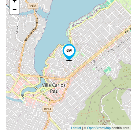
+
−
Leaflet
| ©
OpenStreetMap
contributors