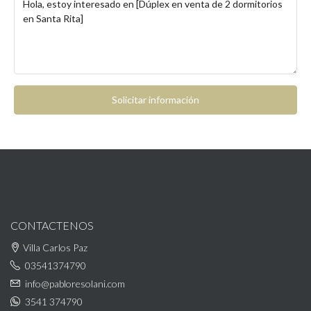
Solicitar información
CONTACTENOS
Villa Carlos Paz
03541374790
info@pabloresolani.com
3541 374790